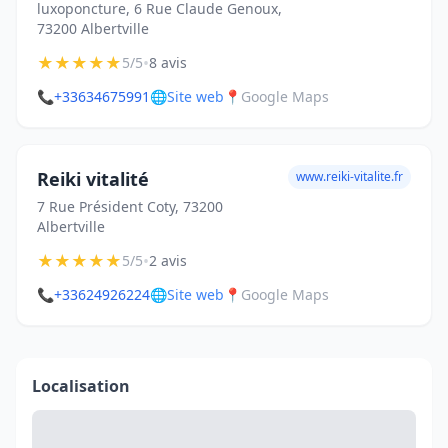
luxoponcture, 6 Rue Claude Genoux,
73200 Albertville
★
★
★
★
★
•
5/5
8 avis
📞
+33634675991
🌐
Site web
📍
Google Maps
Reiki vitalité
www.reiki-vitalite.fr
7 Rue Président Coty, 73200
Albertville
★
★
★
★
★
•
5/5
2 avis
📞
+33624926224
🌐
Site web
📍
Google Maps
Localisation