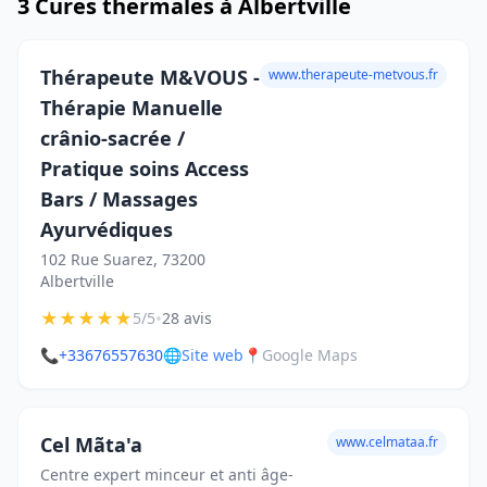
3 Cures thermales à Albertville
Thérapeute M&VOUS -
www.therapeute-metvous.fr
Thérapie Manuelle
crânio-sacrée /
Pratique soins Access
Bars / Massages
Ayurvédiques
102 Rue Suarez, 73200
Albertville
★
★
★
★
★
•
5/5
28 avis
📞
+33676557630
🌐
Site web
📍
Google Maps
Cel Mãta'a
www.celmataa.fr
Centre expert minceur et anti âge-