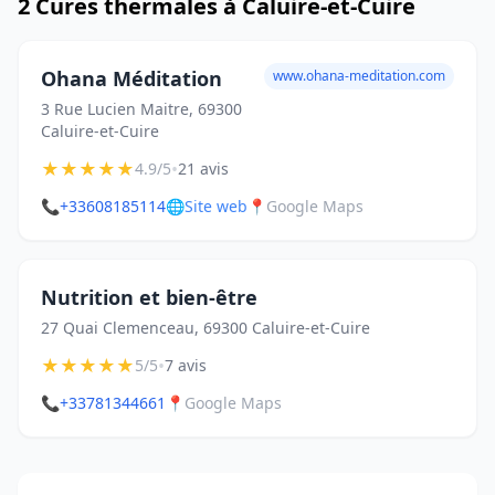
2 Cures thermales à Caluire-et-Cuire
Ohana Méditation
www.ohana-meditation.com
3 Rue Lucien Maitre, 69300
Caluire-et-Cuire
★
★
★
★
★
•
4.9/5
21 avis
📞
+33608185114
🌐
Site web
📍
Google Maps
Nutrition et bien-être
27 Quai Clemenceau, 69300 Caluire-et-Cuire
★
★
★
★
★
•
5/5
7 avis
📞
+33781344661
📍
Google Maps