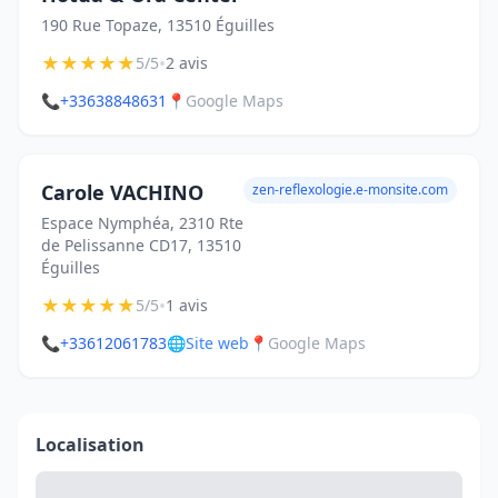
190 Rue Topaze, 13510 Éguilles
★
★
★
★
★
•
5/5
2 avis
📞
+33638848631
📍
Google Maps
Carole VACHINO
zen-reflexologie.e-monsite.com
Espace Nymphéa, 2310 Rte
de Pelissanne CD17, 13510
Éguilles
★
★
★
★
★
•
5/5
1 avis
📞
+33612061783
🌐
Site web
📍
Google Maps
Localisation