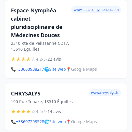
Espace Nymphéa
www.espace-nymphea.com
cabinet
pluridisciplinaire de
Médecines Douces
2310 Rte de Pelissanne CD17,
13510 Éguilles
★
★
★
★
☆
•
4.2/5
22 avis
📞
+33660938217
🌐
Site web
📍
Google Maps
CHRYSALYS
www.chrysalys.fr
190 Rue Topaze, 13510 Éguilles
★
★
★
★
☆
•
4.4/5
14 avis
📞
+33607293528
🌐
Site web
📍
Google Maps