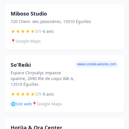
Miboso Studio
720 Chem. des Jalassières, 13510 Éguilles
★
★
★
★
★
•
5/5
6 avis
📍
Google Maps
So'Reiki
www.soreiki.wixsite.com
Espace Chrysalys impasse
opaline, 2090 Rte de Loqui Bât A,
13510 Éguilles
★
★
★
★
★
•
5/5
6 avis
🌐
Site web
📍
Google Maps
Hotūa & Ora Center