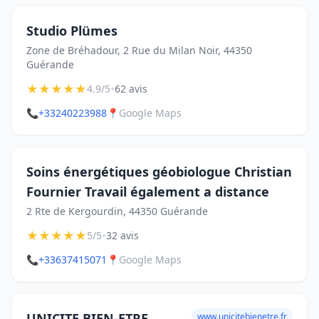
Studio Plümes
Zone de Bréhadour, 2 Rue du Milan Noir, 44350
Guérande
★
★
★
★
★
•
4.9/5
62 avis
📞
+33240223988
📍
Google Maps
Soins énergétiques géobiologue Christian
Fournier Travail également a distance
2 Rte de Kergourdin, 44350 Guérande
★
★
★
★
★
•
5/5
32 avis
📞
+33637415071
📍
Google Maps
UNICITE BIEN-ETRE
www.unicitebienetre.fr