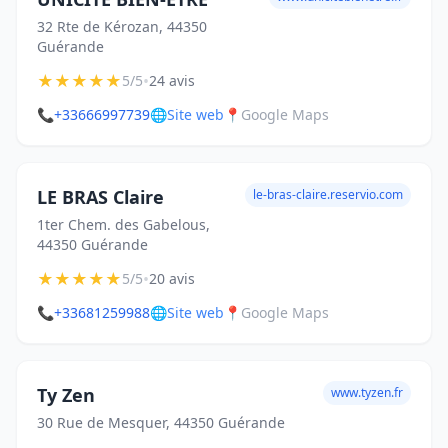
32 Rte de Kérozan, 44350
Guérande
★
★
★
★
★
•
5/5
24 avis
📞
+33666997739
🌐
Site web
📍
Google Maps
LE BRAS Claire
le-bras-claire.reservio.com
1ter Chem. des Gabelous,
44350 Guérande
★
★
★
★
★
•
5/5
20 avis
📞
+33681259988
🌐
Site web
📍
Google Maps
Ty Zen
www.tyzen.fr
30 Rue de Mesquer, 44350 Guérande