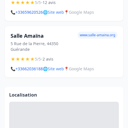
★
★
★
★
★
•
5/5
12 avis
📞
+33659620526
🌐
Site web
📍
Google Maps
Salle Amaïna
www.salle-amaina.org
5 Rue de la Pierre, 44350
Guérande
★
★
★
★
★
•
5/5
2 avis
📞
+33662036188
🌐
Site web
📍
Google Maps
Localisation