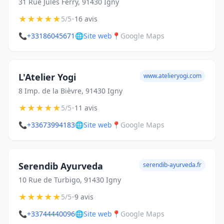
31 Rue Jules Ferry, 91430 Igny
★
★
★
★
★
•
5/5
16 avis
📞
+33186045671
🌐
Site web
📍
Google Maps
L'Atelier Yogi
www.atelieryogi.com
8 Imp. de la Bièvre, 91430 Igny
★
★
★
★
★
•
5/5
11 avis
📞
+33673994183
🌐
Site web
📍
Google Maps
Serendib Ayurveda
serendib-ayurveda.fr
10 Rue de Turbigo, 91430 Igny
★
★
★
★
★
•
5/5
9 avis
📞
+33744440096
🌐
Site web
📍
Google Maps