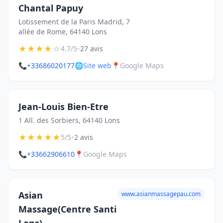
Chantal Papuy
Lotissement de la Paris Madrid, 7
allée de Rome, 64140 Lons
★
★
★
★
☆
•
4.7/5
27 avis
📞
+33686020177
🌐
Site web
📍
Google Maps
Jean-Louis Bien-Etre
1 All. des Sorbiers, 64140 Lons
★
★
★
★
★
•
5/5
2 avis
📞
+33662906610
📍
Google Maps
Asian
www.asianmassagepau.com
Massage(Centre Santi