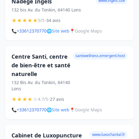
Nadège Ingels
www.ingels.site
132 bis Av. du Tonkin, 64140 Lons
★
★
★
★
★
•
5/5
34 avis
📞
+33612370770
🌐
Site web
📍
Google Maps
Centre Santi, centre
santiwellness.emergent.host
de bien-être et santé
naturelle
132 Bis Av. du Tonkin, 64140
Lons
★
★
★
★
☆
•
4.7/5
27 avis
📞
+33612370770
🌐
Site web
📍
Google Maps
Cabinet de Luxopuncture
www.luxochantal.fr