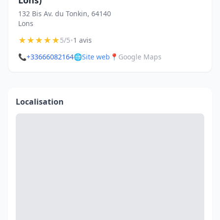
Lons)
132 Bis Av. du Tonkin, 64140
Lons
★
★
★
★
★
•
5/5
1 avis
📞
+33666082164
🌐
Site web
📍
Google Maps
Localisation