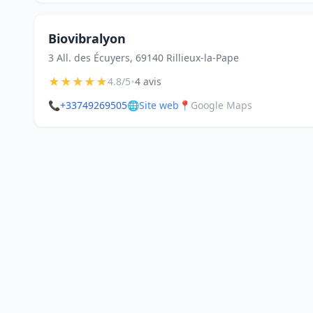
Biovibralyon
3 All. des Écuyers, 69140 Rillieux-la-Pape
★
★
★
★
★
•
4.8/5
4 avis
📞
+33749269505
🌐
Site web
📍
Google Maps