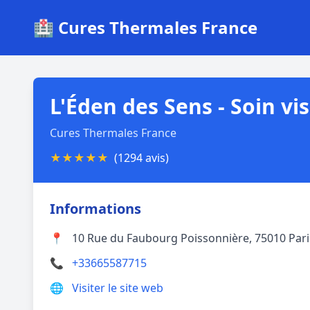
🏥 Cures Thermales France
L'Éden des Sens - Soin v
Cures Thermales France
★
★
★
★
★
(1294 avis)
Informations
📍
10 Rue du Faubourg Poissonnière, 75010 Pari
📞
+33665587715
🌐
Visiter le site web