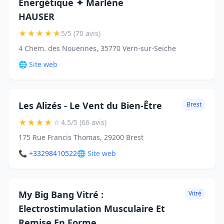
Énergétique ✦ Marlène
HAUSER
★
★
★
★
★
5/5 (70 avis)
4 Chem. des Nouennes, 35770 Vern-sur-Seiche
🌐 Site web
Les Alizés - Le Vent du Bien-Être
Brest
★
★
★
★
☆
4.5/5 (66 avis)
175 Rue Francis Thomas, 29200 Brest
📞 +33298410522
🌐 Site web
My Big Bang Vitré :
Vitré
Electrostimulation Musculaire Et
Remise En Forme