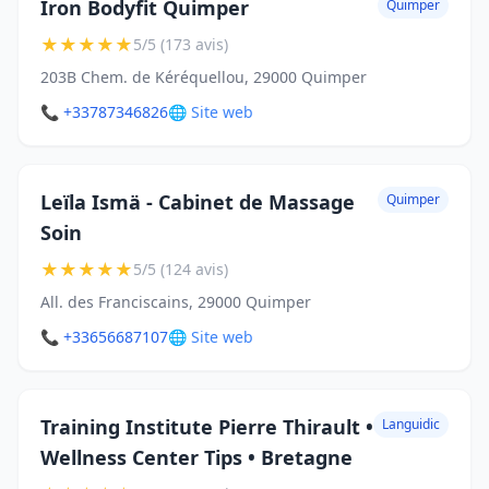
Iron Bodyfit Quimper
Quimper
★
★
★
★
★
5/5 (173 avis)
203B Chem. de Kéréquellou, 29000 Quimper
📞 +33787346826
🌐 Site web
Leïla Ismä - Cabinet de Massage
Quimper
Soin
★
★
★
★
★
5/5 (124 avis)
All. des Franciscains, 29000 Quimper
📞 +33656687107
🌐 Site web
Training Institute Pierre Thirault •
Languidic
Wellness Center Tips • Bretagne