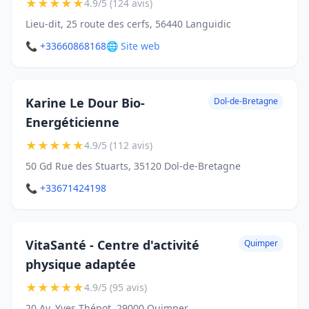
★
★
★
★
★
4.9/5 (124 avis)
Lieu-dit, 25 route des cerfs, 56440 Languidic
📞 +33660868168
🌐 Site web
Karine Le Dour Bio-
Dol-de-Bretagne
Energéticienne
★
★
★
★
★
4.9/5 (112 avis)
50 Gd Rue des Stuarts, 35120 Dol-de-Bretagne
📞 +33671424198
VitaSanté - Centre d'activité
Quimper
physique adaptée
★
★
★
★
★
4.9/5 (95 avis)
20 Av. Yves Thépot, 29000 Quimper