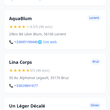
AquaBlum
Lorient
★
★
★
★
☆
4.5/5 (46 avis)
29bis Bd Léon Blum, 56100 Lorient
📞 +33695199440
🌐 Site web
Lina Corps
Bruz
★
★
★
★
★
5/5 (46 avis)
50 Av. Alphonse Legault, 35170 Bruz
📞 +33629841677
Un Léger Décalé
Dinan