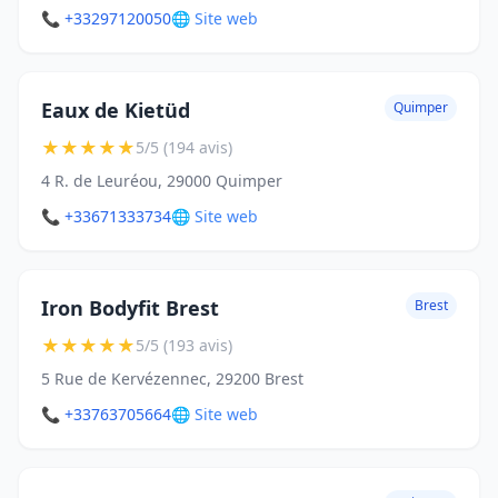
📞 +33297120050
🌐 Site web
Eaux de Kietüd
Quimper
★
★
★
★
★
5/5 (194 avis)
4 R. de Leuréou, 29000 Quimper
📞 +33671333734
🌐 Site web
Iron Bodyfit Brest
Brest
★
★
★
★
★
5/5 (193 avis)
5 Rue de Kervézennec, 29200 Brest
📞 +33763705664
🌐 Site web