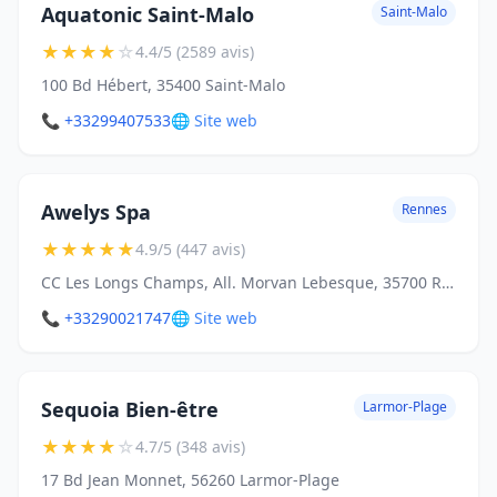
Aquatonic Saint-Malo
Saint-Malo
★
★
★
★
☆
4.4/5 (2589 avis)
100 Bd Hébert, 35400 Saint-Malo
📞 +33299407533
🌐 Site web
Awelys Spa
Rennes
★
★
★
★
★
4.9/5 (447 avis)
CC Les Longs Champs, All. Morvan Lebesque, 35700 Rennes
📞 +33290021747
🌐 Site web
Sequoia Bien-être
Larmor-Plage
★
★
★
★
☆
4.7/5 (348 avis)
17 Bd Jean Monnet, 56260 Larmor-Plage