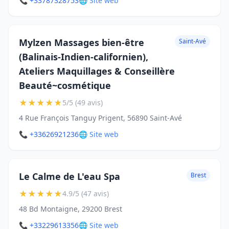
📞 +33787328753
🌐 Site web
Mylzen Massages bien-être
Saint-Avé
(Balinais-Indien-californien),
Ateliers Maquillages & Conseillère
Beauté~cosmétique
★
★
★
★
★
5/5 (49 avis)
4 Rue François Tanguy Prigent, 56890 Saint-Avé
📞 +33626921236
🌐 Site web
Le Calme de L'eau Spa
Brest
★
★
★
★
★
4.9/5 (47 avis)
48 Bd Montaigne, 29200 Brest
📞 +33229613356
🌐 Site web