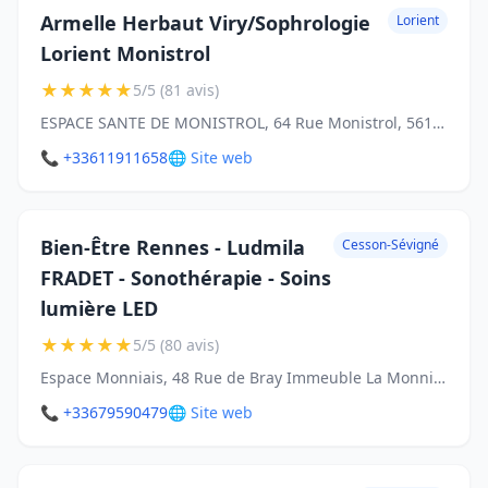
Armelle Herbaut Viry/Sophrologie
Lorient
Lorient Monistrol
★
★
★
★
★
5/5 (81 avis)
ESPACE SANTE DE MONISTROL, 64 Rue Monistrol, 56100 Lorient
📞 +33611911658
🌐 Site web
Bien-Être Rennes - Ludmila
Cesson-Sévigné
FRADET - Sonothérapie - Soins
lumière LED
★
★
★
★
★
5/5 (80 avis)
Espace Monniais, 48 Rue de Bray Immeuble La Monniais (1er étage, 35510 Cesson-Sévigné
📞 +33679590479
🌐 Site web