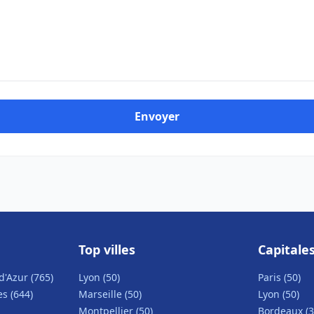
Envoyer
Top villes
Capitale
d'Azur (765)
Lyon (50)
Paris (50)
s (644)
Marseille (50)
Lyon (50)
Montpellier (50)
Bordeaux (3