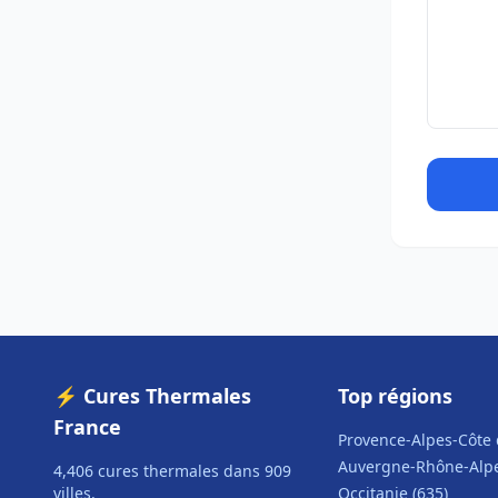
⚡ Cures Thermales
Top régions
France
Provence-Alpes-Côte 
Auvergne-Rhône-Alpe
4,406 cures thermales dans 909
villes.
Occitanie (635)