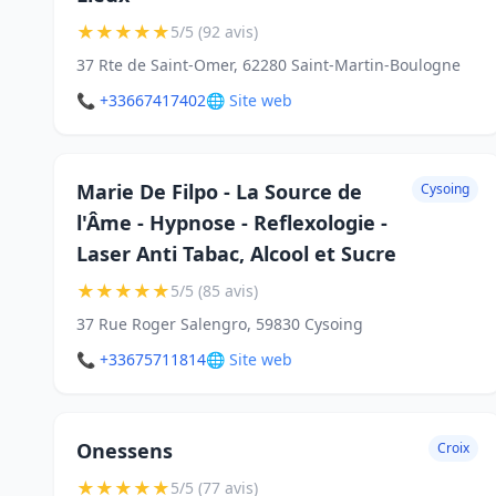
★
★
★
★
★
5/5 (92 avis)
37 Rte de Saint-Omer, 62280 Saint-Martin-Boulogne
📞 +33667417402
🌐 Site web
Marie De Filpo - La Source de
Cysoing
l'Âme - Hypnose - Reflexologie -
Laser Anti Tabac, Alcool et Sucre
★
★
★
★
★
5/5 (85 avis)
37 Rue Roger Salengro, 59830 Cysoing
📞 +33675711814
🌐 Site web
Onessens
Croix
★
★
★
★
★
5/5 (77 avis)