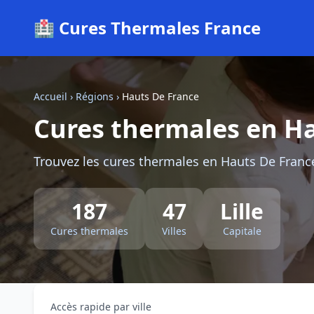
🏥 Cures Thermales France
Accueil
›
Régions
›
Hauts De France
Cures thermales en H
Trouvez les cures thermales en Hauts De France
187
47
Lille
Cures thermales
Villes
Capitale
Accès rapide par ville