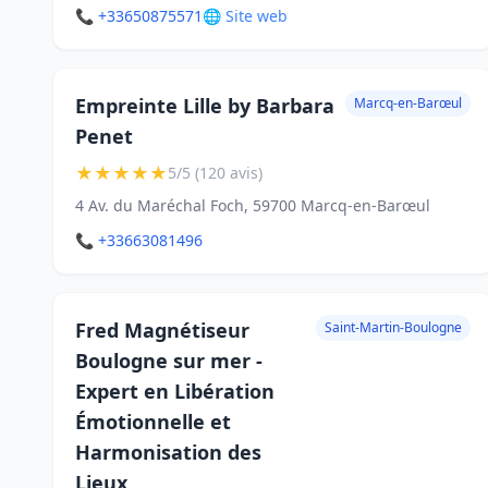
📞 +33650875571
🌐 Site web
Empreinte Lille by Barbara
Marcq-en-Barœul
Penet
★
★
★
★
★
5/5 (120 avis)
4 Av. du Maréchal Foch, 59700 Marcq-en-Barœul
📞 +33663081496
Fred Magnétiseur
Saint-Martin-Boulogne
Boulogne sur mer -
Expert en Libération
Émotionnelle et
Harmonisation des
Lieux