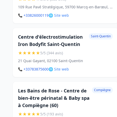
109 Rue Pavé Stratégique, 59700 Marcq-en-Barœul, France
📞 +33826000119
🌐 Site web
Centre d'électrostimulation
Saint-Quentin
Iron Bodyfit Saint-Quentin
★
★
★
★
★
5/5 (344 avis)
21 Quai Gayant, 02100 Saint-Quentin
📞 +33783875600
🌐 Site web
Les Bains de Rose - Centre de
Compiègne
bien-être périnatal & Baby spa
à Compiègne (60)
★
★
★
★
★
5/5 (193 avis)