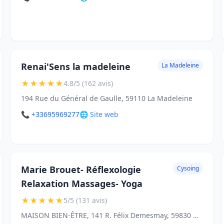
Renai'Sens la madeleine
La Madeleine
★
★
★
★
★
4.8/5 (162 avis)
194 Rue du Général de Gaulle, 59110 La Madeleine
📞 +33695969277
🌐 Site web
Marie Brouet- Réflexologie
Cysoing
Relaxation Massages- Yoga
★
★
★
★
★
5/5 (131 avis)
MAISON BIEN-ÊTRE, 141 R. Félix Demesmay, 59830 Cysoing