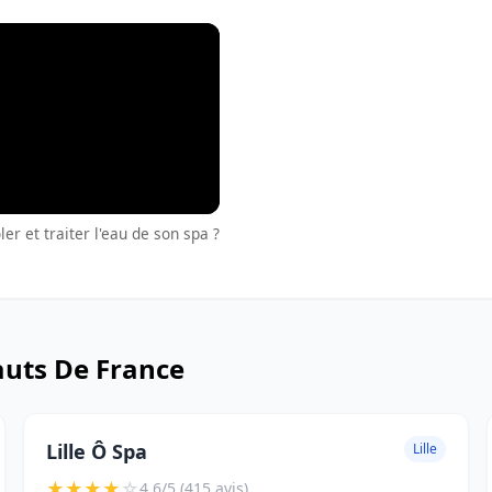
r et traiter l'eau de son spa ?
auts De France
Lille Ô Spa
Lille
★
★
★
★
☆
4.6/5 (415 avis)