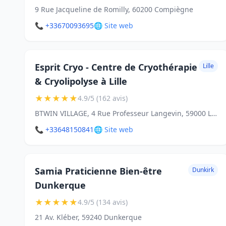
9 Rue Jacqueline de Romilly, 60200 Compiègne
📞 +33670093695
🌐 Site web
Esprit Cryo - Centre de Cryothérapie
Lille
& Cryolipolyse à Lille
★
★
★
★
★
4.9/5 (162 avis)
BTWIN VILLAGE, 4 Rue Professeur Langevin, 59000 Lille
📞 +33648150841
🌐 Site web
Samia Praticienne Bien-être
Dunkirk
Dunkerque
★
★
★
★
★
4.9/5 (134 avis)
21 Av. Kléber, 59240 Dunkerque