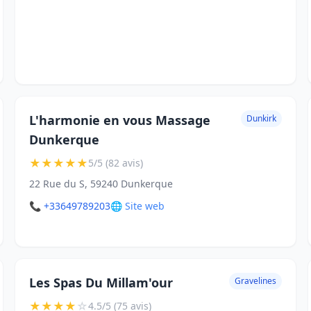
L'harmonie en vous Massage
Dunkirk
Dunkerque
★
★
★
★
★
5/5 (82 avis)
22 Rue du S, 59240 Dunkerque
📞 +33649789203
🌐 Site web
Les Spas Du Millam'our
Gravelines
★
★
★
★
☆
4.5/5 (75 avis)