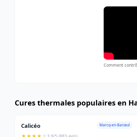
Comment contrôle
Cures thermales populaires en H
Calicéo
Marcq-en-Barœul
★
★
★
★
☆
3.9/5 (883 avis)