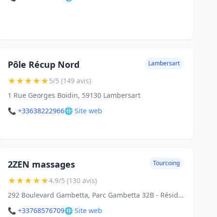
Pôle Récup Nord
Lambersart
★
★
★
★
★
5/5 (149 avis)
1 Rue Georges Boidin, 59130 Lambersart
📞 +33638222966
🌐 Site web
2ZEN massages
Tourcoing
★
★
★
★
★
4.9/5 (130 avis)
292 Boulevard Gambetta, Parc Gambetta 32B - Résidence, 59200 Tourcoing
📞 +33768576709
🌐 Site web