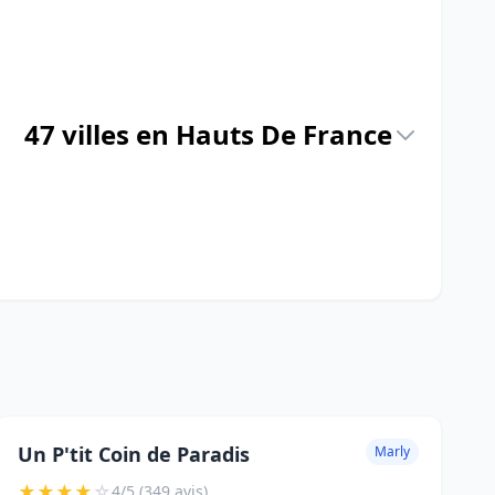
47 villes en Hauts De France
Un P'tit Coin de Paradis
Marly
★
★
★
★
☆
4/5 (349 avis)