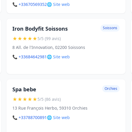
📞 +33670569352
🌐 Site web
Iron Bodyfit Soissons
Soissons
★
★
★
★
★
5/5 (99 avis)
8 All. de l'Innovation, 02200 Soissons
📞 +33684642981
🌐 Site web
Spa bebe
Orchies
★
★
★
★
★
5/5 (86 avis)
13 Rue François Herbo, 59310 Orchies
📞 +33788700891
🌐 Site web