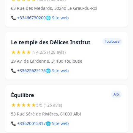
63 Rue des Medards, 30240 Le Grau-du-Roi
📞 +33466730200
🌐 Site web
Le temple des Délices Institut
Toulouse
★
★
★
★
☆
4.2/5 (128 avis)
29 Av. de Lardenne, 31100 Toulouse
📞 +33622625176
🌐 Site web
Équilibre
Albi
★
★
★
★
★
5/5 (126 avis)
53 Rue Séré de Rivières, 81000 Albi
📞 +33620015317
🌐 Site web