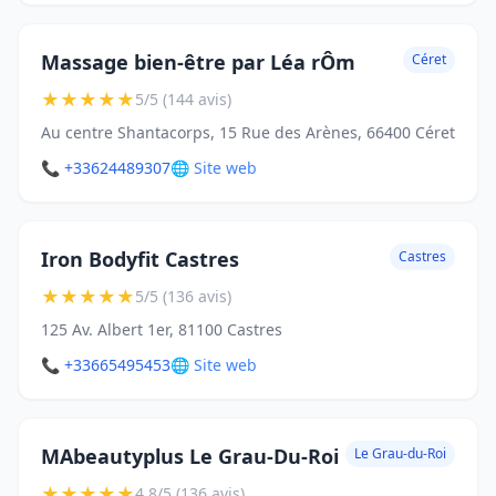
Massage bien-être par Léa rÔm
Céret
★
★
★
★
★
5/5 (144 avis)
Au centre Shantacorps, 15 Rue des Arènes, 66400 Céret
📞 +33624489307
🌐 Site web
Iron Bodyfit Castres
Castres
★
★
★
★
★
5/5 (136 avis)
125 Av. Albert 1er, 81100 Castres
📞 +33665495453
🌐 Site web
MAbeautyplus Le Grau-Du-Roi
Le Grau-du-Roi
★
★
★
★
★
4.8/5 (136 avis)