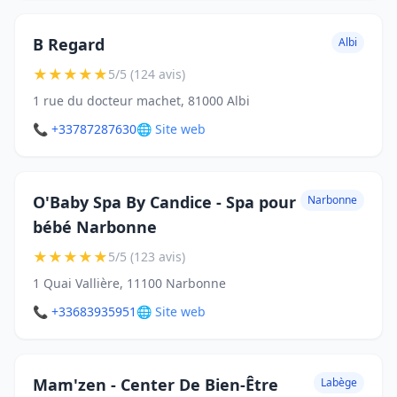
B Regard
Albi
★
★
★
★
★
5/5 (124 avis)
1 rue du docteur machet, 81000 Albi
📞 +33787287630
🌐 Site web
O'Baby Spa By Candice - Spa pour
Narbonne
bébé Narbonne
★
★
★
★
★
5/5 (123 avis)
1 Quai Vallière, 11100 Narbonne
📞 +33683935951
🌐 Site web
Mam'zen - Center De Bien-Être
Labège