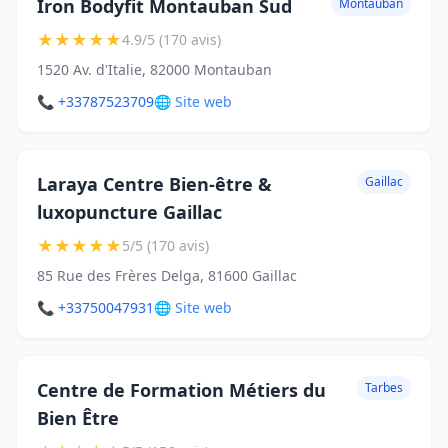
Iron Bodyfit Montauban Sud
Montauban
★
★
★
★
★
4.9/5 (170 avis)
1520 Av. d'Italie, 82000 Montauban
📞 +33787523709
🌐 Site web
Laraya Centre Bien-être &
Gaillac
luxopuncture Gaillac
★
★
★
★
★
5/5 (170 avis)
85 Rue des Frères Delga, 81600 Gaillac
📞 +33750047931
🌐 Site web
Centre de Formation Métiers du
Tarbes
Bien Être