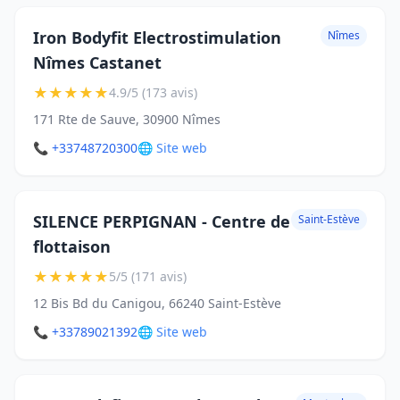
Iron Bodyfit Electrostimulation
Nîmes
Nîmes Castanet
★
★
★
★
★
4.9/5 (173 avis)
171 Rte de Sauve, 30900 Nîmes
📞 +33748720300
🌐 Site web
SILENCE PERPIGNAN - Centre de
Saint-Estève
flottaison
★
★
★
★
★
5/5 (171 avis)
12 Bis Bd du Canigou, 66240 Saint-Estève
📞 +33789021392
🌐 Site web