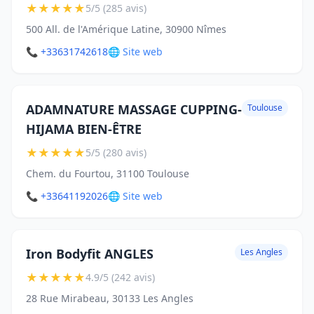
★
★
★
★
★
5/5 (285 avis)
500 All. de l'Amérique Latine, 30900 Nîmes
📞 +33631742618
🌐 Site web
ADAMNATURE MASSAGE CUPPING-
Toulouse
HIJAMA BIEN-ÊTRE
★
★
★
★
★
5/5 (280 avis)
Chem. du Fourtou, 31100 Toulouse
📞 +33641192026
🌐 Site web
Iron Bodyfit ANGLES
Les Angles
★
★
★
★
★
4.9/5 (242 avis)
28 Rue Mirabeau, 30133 Les Angles