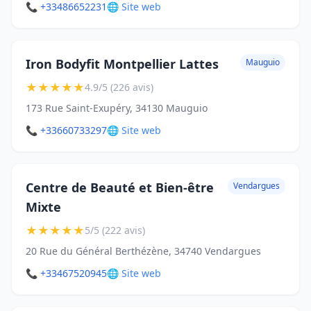
📞 +33486652231
🌐 Site web
Iron Bodyfit Montpellier Lattes
Mauguio
★
★
★
★
★
4.9/5 (226 avis)
173 Rue Saint-Exupéry, 34130 Mauguio
📞 +33660733297
🌐 Site web
Centre de Beauté et Bien-être
Vendargues
Mixte
★
★
★
★
★
5/5 (222 avis)
20 Rue du Général Berthézène, 34740 Vendargues
📞 +33467520945
🌐 Site web