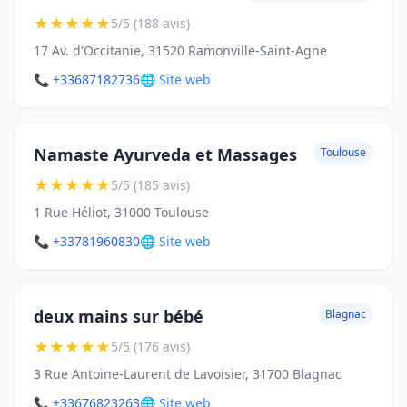
★
★
★
★
★
5/5 (188 avis)
17 Av. d'Occitanie, 31520 Ramonville-Saint-Agne
📞 +33687182736
🌐 Site web
Namaste Ayurveda et Massages
Toulouse
★
★
★
★
★
5/5 (185 avis)
1 Rue Héliot, 31000 Toulouse
📞 +33781960830
🌐 Site web
deux mains sur bébé
Blagnac
★
★
★
★
★
5/5 (176 avis)
3 Rue Antoine-Laurent de Lavoisier, 31700 Blagnac
📞 +33676823263
🌐 Site web