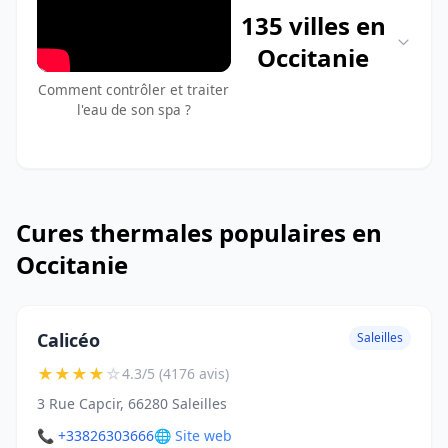
135 villes en
Occitanie
Comment contrôler et traiter
l'eau de son spa ?
Cures thermales populaires en
Occitanie
Calicéo
Saleilles
★
★
★
★
☆
4.3/5 (4176 avis)
3 Rue Capcir, 66280 Saleilles
📞 +33826303666
🌐 Site web