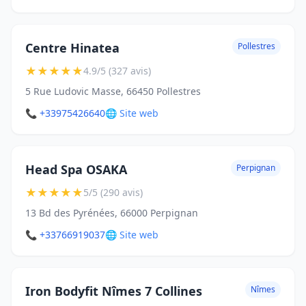
Centre Hinatea
Pollestres
★
★
★
★
★
4.9/5 (327 avis)
5 Rue Ludovic Masse, 66450 Pollestres
📞 +33975426640
🌐 Site web
Head Spa OSAKA
Perpignan
★
★
★
★
★
5/5 (290 avis)
13 Bd des Pyrénées, 66000 Perpignan
📞 +33766919037
🌐 Site web
Iron Bodyfit Nîmes 7 Collines
Nîmes