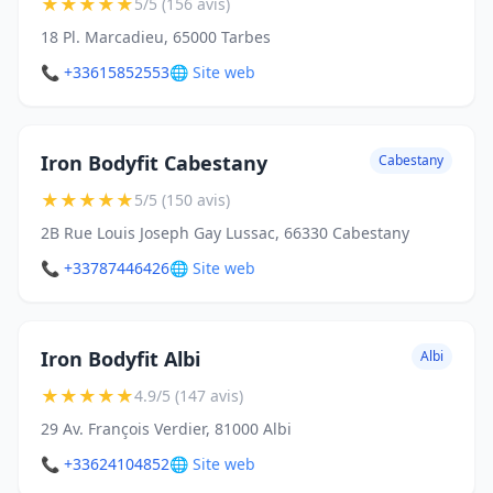
★
★
★
★
★
5/5 (156 avis)
18 Pl. Marcadieu, 65000 Tarbes
📞 +33615852553
🌐 Site web
Iron Bodyfit Cabestany
Cabestany
★
★
★
★
★
5/5 (150 avis)
2B Rue Louis Joseph Gay Lussac, 66330 Cabestany
📞 +33787446426
🌐 Site web
Iron Bodyfit Albi
Albi
★
★
★
★
★
4.9/5 (147 avis)
29 Av. François Verdier, 81000 Albi
📞 +33624104852
🌐 Site web