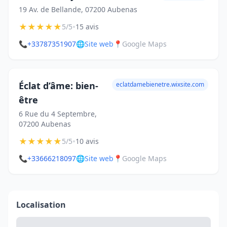
19 Av. de Bellande, 07200 Aubenas
★
★
★
★
★
•
5/5
15 avis
📞
+33787351907
🌐
Site web
📍
Google Maps
Éclat d’âme: bien-
eclatdamebienetre.wixsite.com
être
6 Rue du 4 Septembre,
07200 Aubenas
★
★
★
★
★
•
5/5
10 avis
📞
+33666218097
🌐
Site web
📍
Google Maps
Localisation