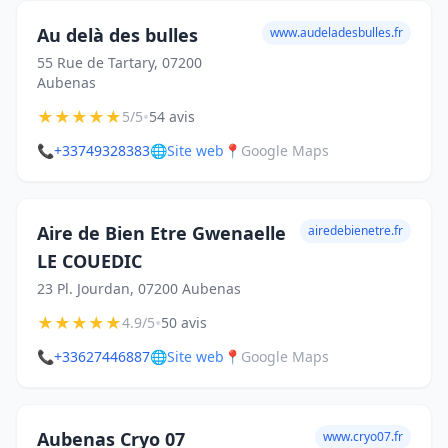
Au delà des bulles
www.audeladesbulles.fr
55 Rue de Tartary, 07200
Aubenas
★
★
★
★
★
•
5/5
54 avis
📞
+33749328383
🌐
Site web
📍
Google Maps
Aire de Bien Etre Gwenaelle
airedebienetre.fr
LE COUEDIC
23 Pl. Jourdan, 07200 Aubenas
★
★
★
★
★
•
4.9/5
50 avis
📞
+33627446887
🌐
Site web
📍
Google Maps
Aubenas Cryo 07
www.cryo07.fr