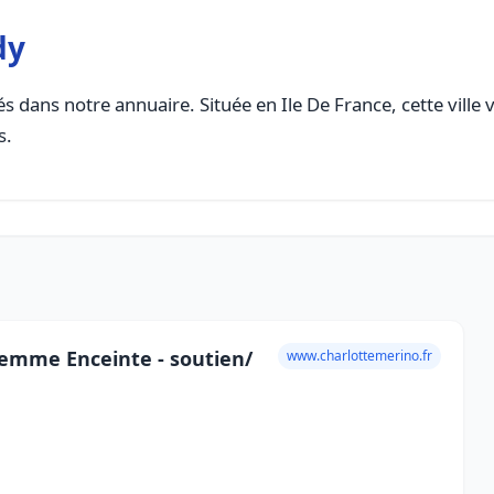
dy
s dans notre annuaire. Située en Ile De France, cette ville 
s.
emme Enceinte - soutien/
www.charlottemerino.fr