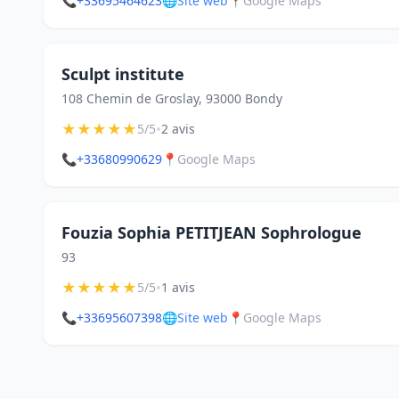
📞
+33695464623
🌐
Site web
📍
Google Maps
Sculpt institute
108 Chemin de Groslay, 93000 Bondy
★
★
★
★
★
•
5/5
2 avis
📞
+33680990629
📍
Google Maps
Fouzia Sophia PETITJEAN Sophrologue
93
★
★
★
★
★
•
5/5
1 avis
📞
+33695607398
🌐
Site web
📍
Google Maps