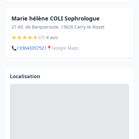
Marie hélène COLI Sophrologue
27 All. de Barqueroute, 13620 Carry-le-Rouet
★
★
★
★
★
•
5/5
4 avis
📞
+33643357521
📍
Google Maps
Localisation