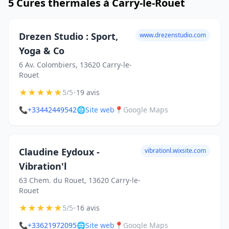
5 Cures thermales à Carry-le-Rouet
Drezen Studio : Sport,
www.drezenstudio.com
Yoga & Co
6 Av. Colombiers, 13620 Carry-le-
Rouet
★
★
★
★
★
•
5/5
19 avis
📞
+33442449542
🌐
Site web
📍
Google Maps
Claudine Eydoux -
vibrationl.wixsite.com
Vibration'l
63 Chem. du Rouet, 13620 Carry-le-
Rouet
★
★
★
★
★
•
5/5
16 avis
📞
+33621972095
🌐
Site web
📍
Google Maps