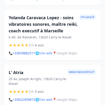
Yolanda Caravaca Lopez - soins
chi-sana.fr
vibratoires sonores, maître reiki,
coach executif à Marseille
6 All. de Romaron, 13620 Carry-le-Rouet
★
★
★
★
★
•
5/5
8 avis
📞
+33659882511
🌐
Site web
📍
Google Maps
L' Atria
www.maisonatria.fr
20 Av. Joseph Arrighi, 13620 Carry-le-
Rouet
★
★
★
★
★
•
5/5
5 avis
📞
+33622459815
🌐
Site web
📍
Google Maps