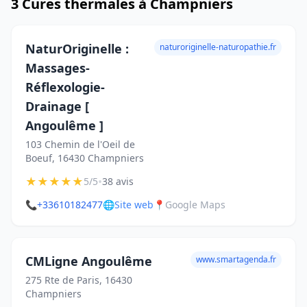
3 Cures thermales à Champniers
NaturOriginelle :
naturoriginelle-naturopathie.fr
Massages-
Réflexologie-
Drainage [
Angoulême ]
103 Chemin de l'Oeil de
Boeuf, 16430 Champniers
★
★
★
★
★
•
5/5
38 avis
📞
+33610182477
🌐
Site web
📍
Google Maps
CMLigne Angoulême
www.smartagenda.fr
275 Rte de Paris, 16430
Champniers