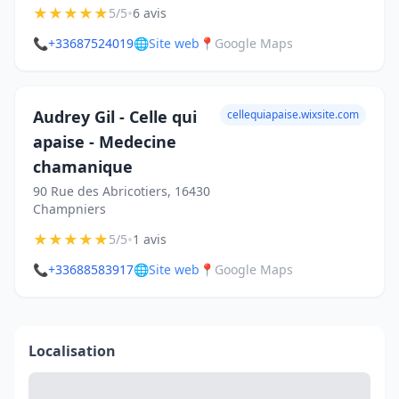
★
★
★
★
★
•
5/5
6 avis
📞
+33687524019
🌐
Site web
📍
Google Maps
Audrey Gil - Celle qui
cellequiapaise.wixsite.com
apaise - Medecine
chamanique
90 Rue des Abricotiers, 16430
Champniers
★
★
★
★
★
•
5/5
1 avis
📞
+33688583917
🌐
Site web
📍
Google Maps
Localisation