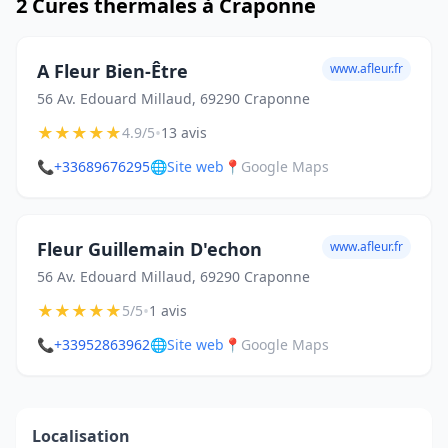
2 Cures thermales à Craponne
A Fleur Bien-Être
www.afleur.fr
56 Av. Edouard Millaud, 69290 Craponne
★
★
★
★
★
•
4.9/5
13 avis
📞
+33689676295
🌐
Site web
📍
Google Maps
Fleur Guillemain D'echon
www.afleur.fr
56 Av. Edouard Millaud, 69290 Craponne
★
★
★
★
★
•
5/5
1 avis
📞
+33952863962
🌐
Site web
📍
Google Maps
Localisation