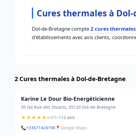
Cures thermales à Dol
Dol-de-Bretagne compte
2 cures thermales
d'établissements avec avis clients, coordonné
2 Cures thermales à Dol-de-Bretagne
Karine Le Dour Bio-Energéticienne
50 Gd Rue des Stuarts, 35120 Dol-de-Bretagne
★
★
★
★
★
•
4.9/5
112 avis
📞
+33671424198
📍
Google Maps