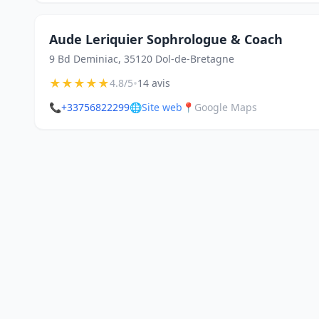
Aude Leriquier Sophrologue & Coach
9 Bd Deminiac, 35120 Dol-de-Bretagne
★
★
★
★
★
•
4.8/5
14 avis
📞
+33756822299
🌐
Site web
📍
Google Maps