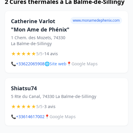
2 Cures thermales à La Balme-de-Sillingy
Catherine Varlot
www.monamedephenix.com
"Mon Ame de Phénix"
1 Chem. des Mozets, 74330
La Balme-de-Sillingy
★
★
★
★
★
•
5/5
14 avis
📞
+33622065908
🌐
Site web
📍
Google Maps
Shiatsu74
5 Rte du Canal, 74330 La Balme-de-Sillingy
★
★
★
★
★
•
5/5
3 avis
📞
+33614617002
📍
Google Maps