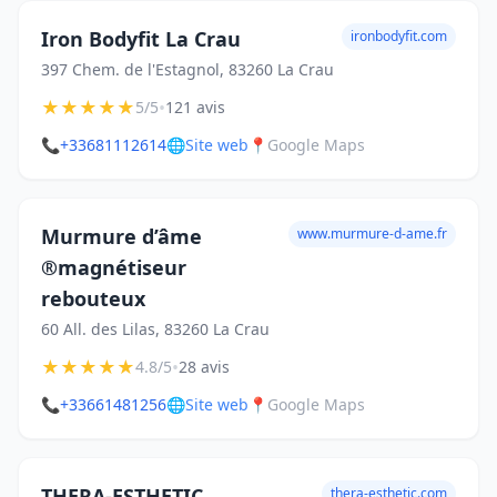
Iron Bodyfit La Crau
ironbodyfit.com
397 Chem. de l'Estagnol, 83260 La Crau
★
★
★
★
★
•
5/5
121 avis
📞
+33681112614
🌐
Site web
📍
Google Maps
Murmure d’âme
www.murmure-d-ame.fr
®️magnétiseur
rebouteux
60 All. des Lilas, 83260 La Crau
★
★
★
★
★
•
4.8/5
28 avis
📞
+33661481256
🌐
Site web
📍
Google Maps
THERA-ESTHETIC
thera-esthetic.com