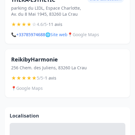
parking du LIDL, Espace Charlotte,
Av. du 8 Mai 1945, 83260 La Crau
★
★
★
★
☆
•
4.6/5
11 avis
📞
+33785974688
🌐
Site web
📍
Google Maps
ReikibyHarmonie
256 Chem. des Juliens, 83260 La Crau
★
★
★
★
★
•
5/5
1 avis
📍
Google Maps
Localisation