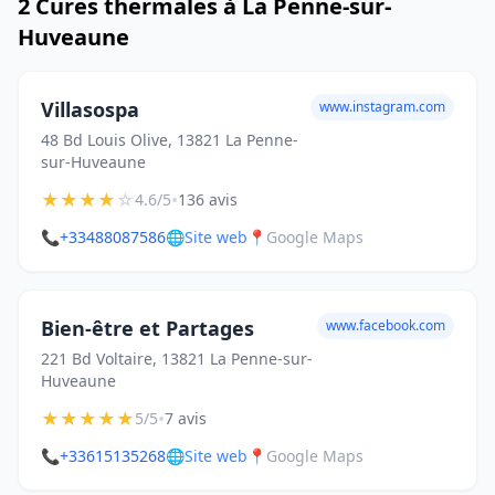
2 Cures thermales à La Penne-sur-
Huveaune
Villasospa
www.instagram.com
48 Bd Louis Olive, 13821 La Penne-
sur-Huveaune
★
★
★
★
☆
•
4.6/5
136 avis
📞
+33488087586
🌐
Site web
📍
Google Maps
Bien-être et Partages
www.facebook.com
221 Bd Voltaire, 13821 La Penne-sur-
Huveaune
★
★
★
★
★
•
5/5
7 avis
📞
+33615135268
🌐
Site web
📍
Google Maps