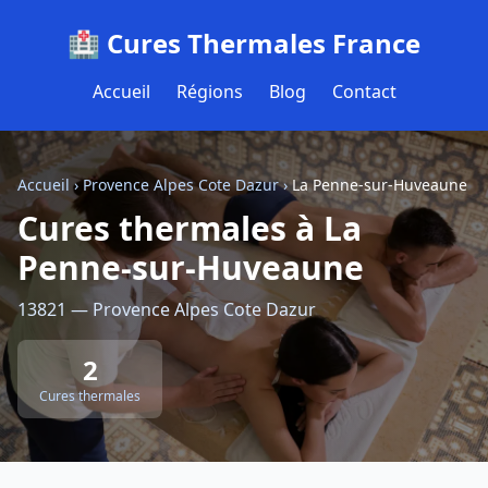
🏥 Cures Thermales France
Accueil
Régions
Blog
Contact
Accueil
›
Provence Alpes Cote Dazur
›
La Penne-sur-Huveaune
Cures thermales à La
Penne-sur-Huveaune
13821 — Provence Alpes Cote Dazur
2
Cures thermales