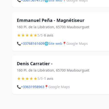
📞
+33615674751
🌐
Site web
📍
Google Maps
Emmanuel Peña - Magnétiseur
160 Pl. de la Libération, 65700 Maubourguet
★
★
★
★
★
•
5/5
6 avis
📞
+33768161609
🌐
Site web
📍
Google Maps
Denis Carratier -
160 Pl. de la Libération, 65700 Maubourguet
★
★
★
★
★
•
5/5
1 avis
📞
+33631958963
📍
Google Maps