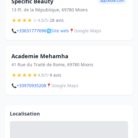
Spécific Beauty
app.kiute.com
13 Pl. de la République, 69780 Mions
★
★
★
★
☆
•
4.6/5
28 avis
📞
+33631777696
🌐
Site web
📍
Google Maps
Academie Mehamha
41 Rue du Traité de Rome, 69780 Mions
★
★
★
★
★
•
4.8/5
9 avis
📞
+33970935208
📍
Google Maps
Localisation