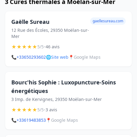
3 Cures thermales à Moëlan-sur-Mer
Gaëlle Sureau
gaellesureau.com
12 Rue des Écoles, 29350 Moëlan-sur-
Mer
★
★
★
★
★
•
5/5
46 avis
📞
+33650293602
🌐
Site web
📍
Google Maps
Bourc'his Sophie : Luxopuncture-Soins
énergétiques
3 Imp. de Kervignes, 29350 Moëlan-sur-Mer
★
★
★
★
★
•
5/5
3 avis
📞
+33619483853
📍
Google Maps