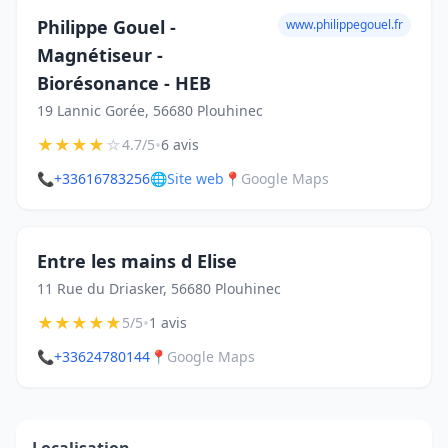
Philippe Gouel -
www.philippegouel.fr
Magnétiseur -
Biorésonance - HEB
19 Lannic Gorée, 56680 Plouhinec
★
★
★
★
☆
•
4.7/5
6 avis
📞
+33616783256
🌐
Site web
📍
Google Maps
Entre les mains d Elise
11 Rue du Driasker, 56680 Plouhinec
★
★
★
★
★
•
5/5
1 avis
📞
+33624780144
📍
Google Maps