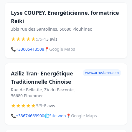
Lyse COUPEY, Energéticienne, formatrice
Reiki
3bis rue des Santolines, 56680 Plouhinec
★
★
★
★
★
•
5/5
13 avis
📞
+33605413508
📍
Google Maps
Aziliz Tran- Energétique
www.arruskenn.com
Traditionnelle Chinoise
Rue de Belle-île, ZA du Bisconte,
56680 Plouhinec
★
★
★
★
★
•
5/5
8 avis
📞
+33674663900
🌐
Site web
📍
Google Maps