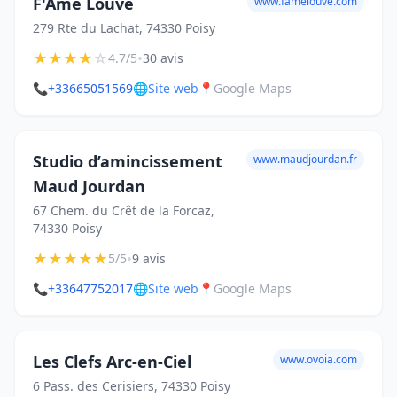
F'Ame Louve
www.famelouve.com
279 Rte du Lachat, 74330 Poisy
★
★
★
★
☆
•
4.7/5
30 avis
📞
+33665051569
🌐
Site web
📍
Google Maps
Studio d’amincissement
www.maudjourdan.fr
Maud Jourdan
67 Chem. du Crêt de la Forcaz,
74330 Poisy
★
★
★
★
★
•
5/5
9 avis
📞
+33647752017
🌐
Site web
📍
Google Maps
Les Clefs Arc-en-Ciel
www.ovoia.com
6 Pass. des Cerisiers, 74330 Poisy