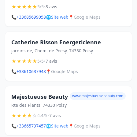
★
★
★
★
★
•
5/5
8 avis
📞
+33685699058
🌐
Site web
📍
Google Maps
Catherine Risson Energeticienne
jardins de, Chem. de Poesy, 74330 Poisy
★
★
★
★
★
•
5/5
7 avis
📞
+33610637948
📍
Google Maps
Majestueuse Beauty
www.majestueusebeauty.com
Rte des Plants, 74330 Poisy
★
★
★
★
☆
•
4.4/5
7 avis
📞
+33665797457
🌐
Site web
📍
Google Maps