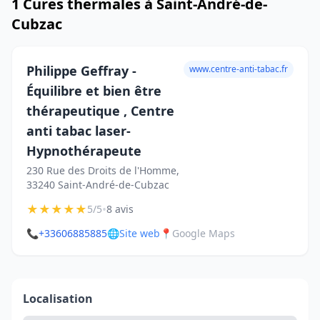
1 Cures thermales à Saint-André-de-
Cubzac
Philippe Geffray -
www.centre-anti-tabac.fr
Équilibre et bien être
thérapeutique , Centre
anti tabac laser-
Hypnothérapeute
230 Rue des Droits de l'Homme,
33240 Saint-André-de-Cubzac
★
★
★
★
★
•
5/5
8 avis
📞
+33606885885
🌐
Site web
📍
Google Maps
Localisation