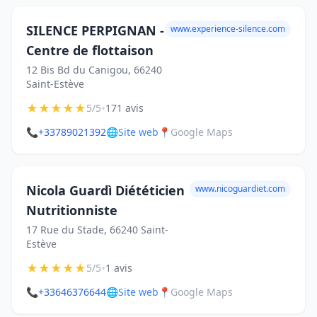
SILENCE PERPIGNAN -
www.experience-silence.com
Centre de flottaison
12 Bis Bd du Canigou, 66240
Saint-Estève
★
★
★
★
★
•
5/5
171 avis
📞
+33789021392
🌐
Site web
📍
Google Maps
Nicola Guardì Diététicien
www.nicoguardiet.com
Nutritionniste
17 Rue du Stade, 66240 Saint-
Estève
★
★
★
★
★
•
5/5
1 avis
📞
+33646376644
🌐
Site web
📍
Google Maps