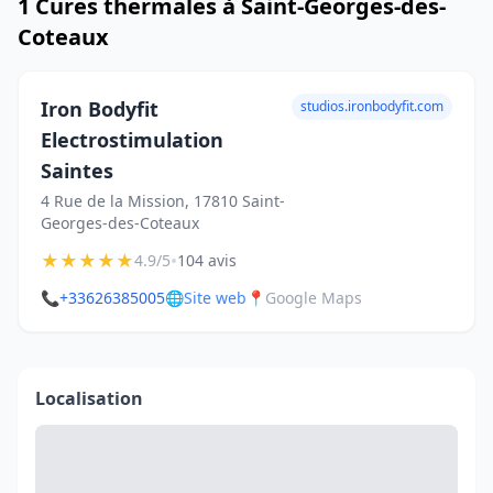
1 Cures thermales à Saint-Georges-des-
Coteaux
Iron Bodyfit
studios.ironbodyfit.com
Electrostimulation
Saintes
4 Rue de la Mission, 17810 Saint-
Georges-des-Coteaux
★
★
★
★
★
•
4.9/5
104 avis
📞
+33626385005
🌐
Site web
📍
Google Maps
Localisation