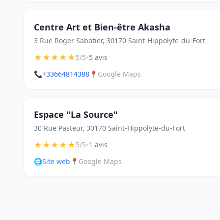
Centre Art et Bien-être Akasha
3 Rue Roger Sabatier, 30170 Saint-Hippolyte-du-Fort
★
★
★
★
★
•
5/5
5 avis
📞
+33664814388
📍
Google Maps
Espace "La Source"
30 Rue Pasteur, 30170 Saint-Hippolyte-du-Fort
★
★
★
★
★
•
5/5
1 avis
🌐
Site web
📍
Google Maps