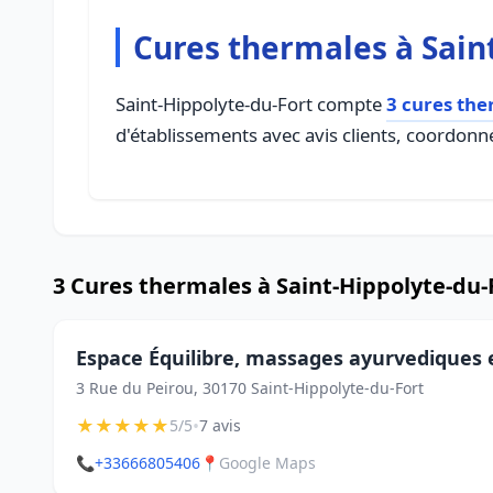
Cures thermales à Sain
Saint-Hippolyte-du-Fort compte
3 cures the
d'établissements avec avis clients, coordonné
3 Cures thermales à Saint-Hippolyte-du-
Espace Équilibre, massages ayurvediques 
3 Rue du Peirou, 30170 Saint-Hippolyte-du-Fort
★
★
★
★
★
•
5/5
7 avis
📞
+33666805406
📍
Google Maps