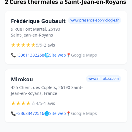
2 Cures thermales à Saint-Jean-en-Royans
Frédérique Goubault
www.presence-sophrologie.fr
9 Rue Font Martel, 26190
Saint-Jean-en-Royans
★
★
★
★
★
•
5/5
2 avis
📞
+33611382268
🌐
Site web
📍
Google Maps
Mirokou
www.mirokou.com
425 Chem. des Coplets, 26190 Saint-
Jean-en-Royans, France
★
★
★
★
☆
•
4/5
1 avis
📞
+33683472516
🌐
Site web
📍
Google Maps