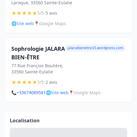
Laroque, 33560 Sainte-Eulalie
★
★
★
★
★
•
5/5
5 avis
🌐
Site web
📍
Google Maps
Sophrologie JALARA
jalarabienetre33.wordpress.com
BIEN-ÊTRE
77 Rue François Boulière,
33560 Sainte-Eulalie
★
★
★
★
★
•
5/5
2 avis
📞
+33674089581
🌐
Site web
📍
Google Maps
Localisation