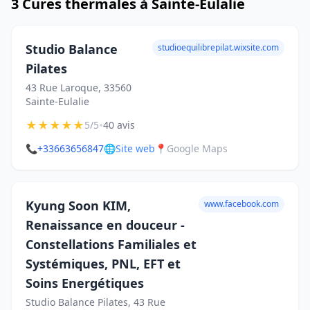
3 Cures thermales à Sainte-Eulalie
Studio Balance
studioequilibrepilat.wixsite.com
Pilates
43 Rue Laroque, 33560
Sainte-Eulalie
★
★
★
★
★
•
5/5
40 avis
📞
+33663656847
🌐
Site web
📍
Google Maps
Kyung Soon KIM,
www.facebook.com
Renaissance en douceur -
Constellations Familiales et
Systémiques, PNL, EFT et
Soins Energétiques
Studio Balance Pilates, 43 Rue