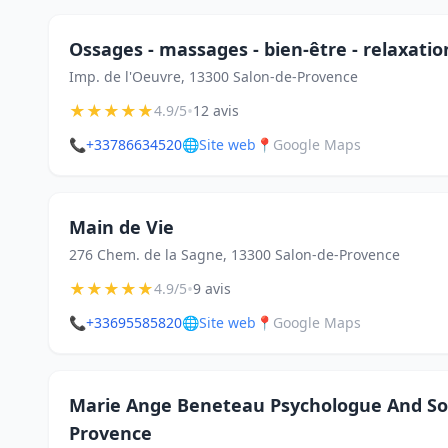
Ossages - massages - bien-être - relaxatio
Imp. de l'Oeuvre, 13300 Salon-de-Provence
★
★
★
★
★
•
4.9/5
12 avis
📞
+33786634520
🌐
Site web
📍
Google Maps
Main de Vie
276 Chem. de la Sagne, 13300 Salon-de-Provence
★
★
★
★
★
•
4.9/5
9 avis
📞
+33695585820
🌐
Site web
📍
Google Maps
Marie Ange Beneteau Psychologue And Sop
Provence