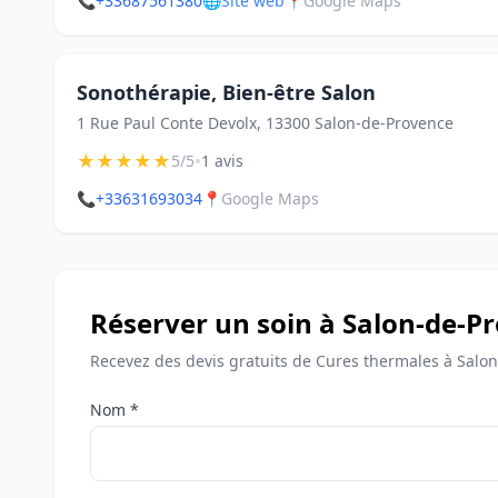
📞
+33687561380
🌐
Site web
📍
Google Maps
Sonothérapie, Bien-être Salon
1 Rue Paul Conte Devolx, 13300 Salon-de-Provence
★
★
★
★
★
•
5/5
1 avis
📞
+33631693034
📍
Google Maps
Réserver un soin à Salon-de-P
Recevez des devis gratuits de Cures thermales à Salo
Nom *