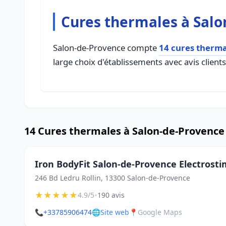
Cures thermales à Salo
Salon-de-Provence compte
14 cures therma
large choix d'établissements avec avis client
14 Cures thermales à Salon-de-Provence
Iron BodyFit Salon-de-Provence Electrosti
246 Bd Ledru Rollin, 13300 Salon-de-Provence
★
★
★
★
★
•
4.9/5
190 avis
📞
+33785906474
🌐
Site web
📍
Google Maps