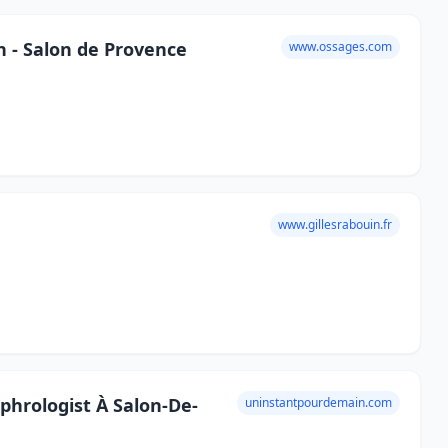
n - Salon de Provence
www.ossages.com
www.gillesrabouin.fr
hrologist À Salon-De-
uninstantpourdemain.com