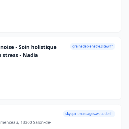
noise - Soin holistique
grainedebienetre.sitew.fr
 stress - Nadia
skyspiritmassages.webador.fr
lemenceau, 13300 Salon-de-