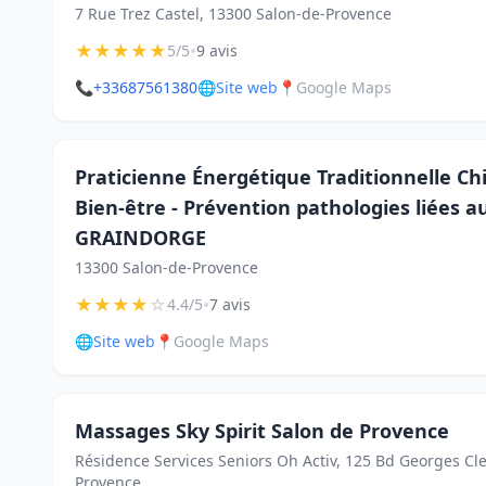
7 Rue Trez Castel, 13300 Salon-de-Provence
★
★
★
★
★
•
5/5
9 avis
📞
+33687561380
🌐
Site web
📍
Google Maps
Praticienne Énergétique Traditionnelle Chi
Bien-être - Prévention pathologies liées au
GRAINDORGE
13300 Salon-de-Provence
★
★
★
★
☆
•
4.4/5
7 avis
🌐
Site web
📍
Google Maps
Massages Sky Spirit Salon de Provence
Résidence Services Seniors Oh Activ, 125 Bd Georges C
Provence