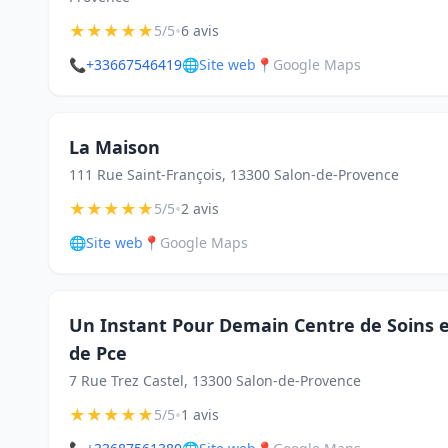
★
★
★
★
★
•
5/5
6 avis
📞
+33667546419
🌐
Site web
📍
Google Maps
La Maison
111 Rue Saint-François, 13300 Salon-de-Provence
★
★
★
★
★
•
5/5
2 avis
🌐
Site web
📍
Google Maps
Un Instant Pour Demain Centre de Soins e
de Pce
7 Rue Trez Castel, 13300 Salon-de-Provence
★
★
★
★
★
•
5/5
1 avis