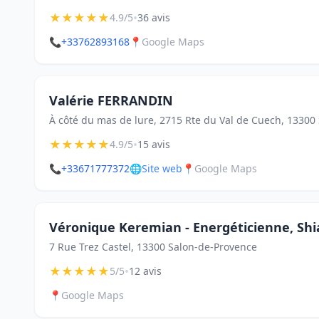
★
★
★
★
★
•
4.9/5
36 avis
📞
+33762893168
📍
Google Maps
Valérie FERRANDIN
À côté du mas de lure, 2715 Rte du Val de Cuech, 13300
★
★
★
★
★
•
4.9/5
15 avis
📞
+33671777372
🌐
Site web
📍
Google Maps
Véronique Keremian - Energéticienne, Shia
7 Rue Trez Castel, 13300 Salon-de-Provence
★
★
★
★
★
•
5/5
12 avis
📍
Google Maps