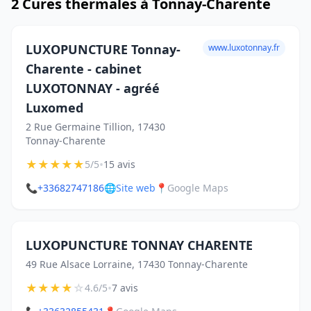
2 Cures thermales à Tonnay-Charente
LUXOPUNCTURE Tonnay-
www.luxotonnay.fr
Charente - cabinet
LUXOTONNAY - agréé
Luxomed
2 Rue Germaine Tillion, 17430
Tonnay-Charente
★
★
★
★
★
•
5/5
15 avis
📞
+33682747186
🌐
Site web
📍
Google Maps
LUXOPUNCTURE TONNAY CHARENTE
49 Rue Alsace Lorraine, 17430 Tonnay-Charente
★
★
★
★
☆
•
4.6/5
7 avis