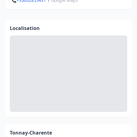
📞
+33632855431
📍
Google Maps
Localisation
Tonnay-Charente