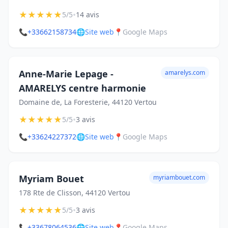
★
★
★
★
★
•
5/5
14 avis
📞
+33662158734
🌐
Site web
📍
Google Maps
Anne-Marie Lepage -
amarelys.com
AMARELYS centre harmonie
Domaine de, La Foresterie, 44120 Vertou
★
★
★
★
★
•
5/5
3 avis
📞
+33624227372
🌐
Site web
📍
Google Maps
Myriam Bouet
myriambouet.com
178 Rte de Clisson, 44120 Vertou
★
★
★
★
★
•
5/5
3 avis
📞
+33678064536
🌐
Site web
📍
Google Maps