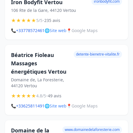
Iron Bodyfit Vertou
ironbodyfit.com
106 Rte de la Gare, 44120 Vertou
★
★
★
★
★
•
5/5
235 avis
📞
+33778572461
🌐
Site web
📍
Google Maps
Béatrice Fioleau
detente-bienetre-vitalite.fr
Massages
énergétiques Vertou
Domaine de, La Foresterie,
44120 Vertou
★
★
★
★
★
•
4.8/5
49 avis
📞
+33625811491
🌐
Site web
📍
Google Maps
Domaine de la
www.domainedelaforesterie.com