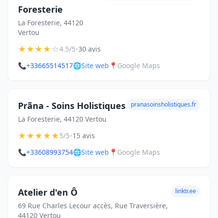
Foresterie
La Foresterie, 44120
Vertou
★
★
★
★
☆
•
4.5/5
30 avis
📞
+33665514517
🌐
Site web
📍
Google Maps
Prãna - Soins Holistiques
pranasoinsholistiques.fr
La Foresterie, 44120 Vertou
★
★
★
★
★
•
5/5
15 avis
📞
+33608993754
🌐
Site web
📍
Google Maps
Atelier d'en Ô
linktr.ee
69 Rue Charles Lecour accès, Rue Traversière,
44120 Vertou