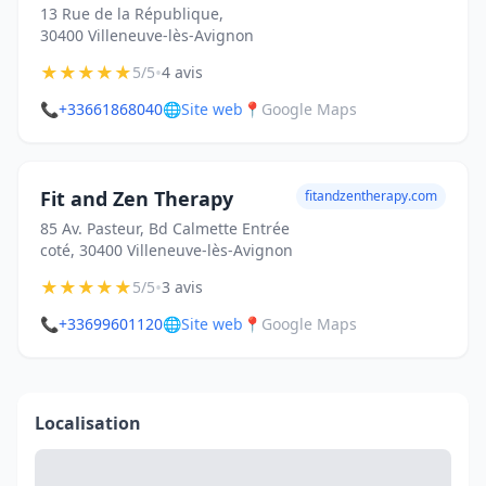
13 Rue de la République,
30400 Villeneuve-lès-Avignon
★
★
★
★
★
•
5/5
4 avis
📞
+33661868040
🌐
Site web
📍
Google Maps
Fit and Zen Therapy
fitandzentherapy.com
85 Av. Pasteur, Bd Calmette Entrée
coté, 30400 Villeneuve-lès-Avignon
★
★
★
★
★
•
5/5
3 avis
📞
+33699601120
🌐
Site web
📍
Google Maps
Localisation