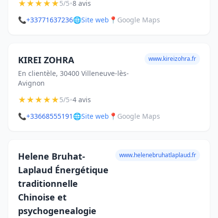
★
★
★
★
★
•
5/5
8 avis
📞
+33771637236
🌐
Site web
📍
Google Maps
KIREI ZOHRA
www.kireizohra.fr
En clientèle, 30400 Villeneuve-lès-
Avignon
★
★
★
★
★
•
5/5
4 avis
📞
+33668555191
🌐
Site web
📍
Google Maps
Helene Bruhat-
www.helenebruhatlaplaud.fr
Laplaud Énergétique
traditionnelle
Chinoise et
psychogenealogie