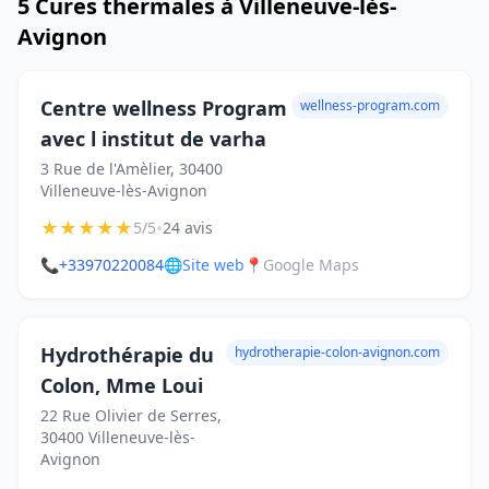
5 Cures thermales à Villeneuve-lès-
Avignon
Centre wellness Program
wellness-program.com
avec l institut de varha
3 Rue de l'Amèlier, 30400
Villeneuve-lès-Avignon
★
★
★
★
★
•
5/5
24 avis
📞
+33970220084
🌐
Site web
📍
Google Maps
Hydrothérapie du
hydrotherapie-colon-avignon.com
Colon, Mme Loui
22 Rue Olivier de Serres,
30400 Villeneuve-lès-
Avignon