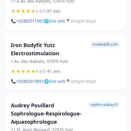
17 A Av. des Nations, 57970 Yutz
★
★
★
★
★
•
4.9/5
87 avis
📞
+33382511567
🌐
Site web
📍
Google Maps
Iron Bodyfit Yutz
ironbodyfit.com
Electrostimulation
1 Av. des Nations, 57970 Yutz
★
★
★
★
★
•
4.9/5
41 avis
📞
+33382513651
🌐
Site web
📍
Google Maps
Audrey Pouillard
sophro-audrey.fr
Sophrologue-Respirologue-
Aquasophrologue
11 Pl. Alain Bernard, 57970 Yutz