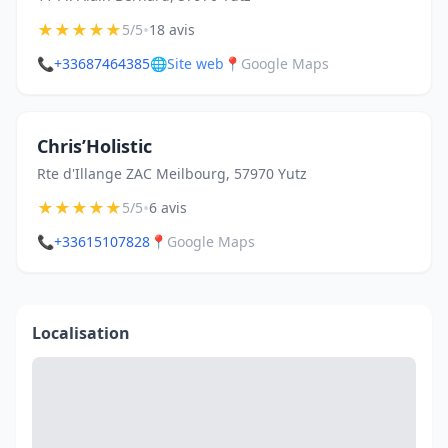
★
★
★
★
★
•
5/5
18 avis
📞
+33687464385
🌐
Site web
📍
Google Maps
Chris’Holistic
Rte d'Illange ZAC Meilbourg, 57970 Yutz
★
★
★
★
★
•
5/5
6 avis
📞
+33615107828
📍
Google Maps
Localisation