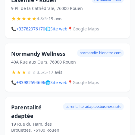
Laserlife - Rouen
9 Pl. de la Cathédrale, 76000 Rouen
★
★
★
★
★
•
4.8/5
19 avis
📞
+33782976170
🌐
Site web
📍
Google Maps
Normandy Wellness
normandie-bienetre.com
40A Rue aux Ours, 76000 Rouen
★
★
★
☆
☆
•
3.5/5
17 avis
📞
+33982594696
🌐
Site web
📍
Google Maps
Parentalité
parentalite-adaptee.business.site
adaptée
19 Rue du Ham. des
Brouettes, 76100 Rouen