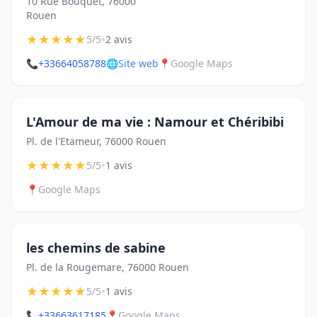
10 Rue Bouquet, 76000
Rouen
★
★
★
★
★
•
5/5
2 avis
📞
+33664058788
🌐
Site web
📍
Google Maps
L'Amour de ma vie : Namour et Chéribibi
Pl. de l'Etameur, 76000 Rouen
★
★
★
★
★
•
5/5
1 avis
📍
Google Maps
les chemins de sabine
Pl. de la Rougemare, 76000 Rouen
★
★
★
★
★
•
5/5
1 avis
📞
+33663617185
📍
Google Maps