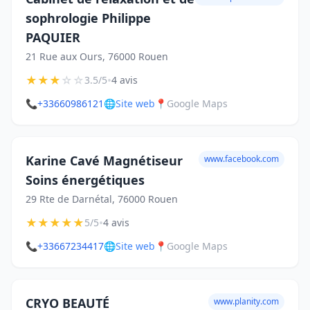
sophrologie Philippe
PAQUIER
21 Rue aux Ours, 76000 Rouen
★
★
★
☆
☆
•
3.5/5
4 avis
📞
+33660986121
🌐
Site web
📍
Google Maps
Karine Cavé Magnétiseur
www.facebook.com
Soins énergétiques
29 Rte de Darnétal, 76000 Rouen
★
★
★
★
★
•
5/5
4 avis
📞
+33667234417
🌐
Site web
📍
Google Maps
CRYO BEAUTÉ
www.planity.com