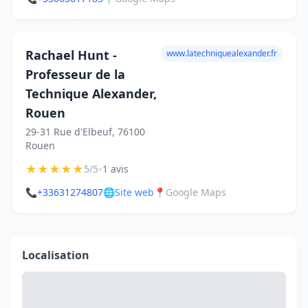
​Rachael Hunt -
www.latechniquealexander.fr
Professeur de la
Technique Alexander,
Rouen
29-31 Rue d'Elbeuf, 76100
Rouen
★
★
★
★
★
•
5/5
1 avis
📞
+33631274807
🌐
Site web
📍
Google Maps
Localisation