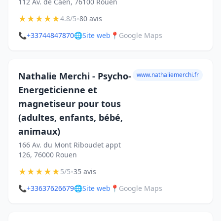
112 Av. de Caen, 76100 Rouen
★
★
★
★
★
•
4.8/5
80 avis
📞
+33744847870
🌐
Site web
📍
Google Maps
Nathalie Merchi - Psycho-
www.nathaliemerchi.fr
Energeticienne et
magnetiseur pour tous
(adultes, enfants, bébé,
animaux)
166 Av. du Mont Riboudet appt
126, 76000 Rouen
★
★
★
★
★
•
5/5
35 avis
📞
+33637626679
🌐
Site web
📍
Google Maps