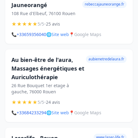
Jauneorangé
rebeccajauneorange.fr
108 Rue d'Elbeuf, 76100 Rouen
★
★
★
★
★
•
5/5
25 avis
📞
+33659356040
🌐
Site web
📍
Google Maps
Au bien-être de l'aura,
aubienetredelaura.fr
Massages énergétiques et
Auriculothérapie
26 Rue Bouquet 1er etage à
gauche, 76000 Rouen
★
★
★
★
★
•
5/5
24 avis
📞
+33684233294
🌐
Site web
📍
Google Maps
www.laser-life.fr