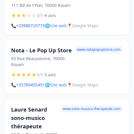
111 Bd de l'Yser, 76000 Rouen
★
★
★
☆
☆
•
3/5
4 avis
📞
+33980720773
🌐
Site web
📍
Google Maps
Nota - Le Pop Up Store
www.notapopupstore.com
43 Rue Beauvoisine, 76000
Rouen
★
★
★
★
★
•
5/5
3 avis
📞
+33789455451
🌐
Site web
📍
Google Maps
Laure Senard
www.sono-musico-therapeute.com
sono-musico
thérapeute