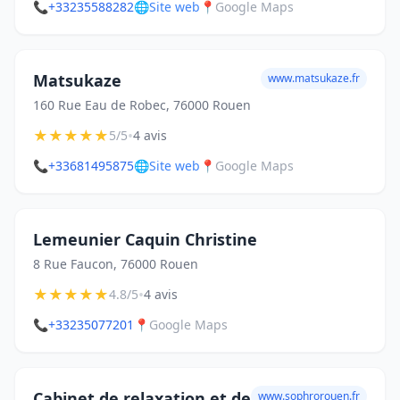
📞
+33235588282
🌐
Site web
📍
Google Maps
Matsukaze
www.matsukaze.fr
160 Rue Eau de Robec, 76000 Rouen
★
★
★
★
★
•
5/5
4 avis
📞
+33681495875
🌐
Site web
📍
Google Maps
Lemeunier Caquin Christine
8 Rue Faucon, 76000 Rouen
★
★
★
★
★
•
4.8/5
4 avis
📞
+33235077201
📍
Google Maps
Cabinet de relaxation et de
www.sophrorouen.fr