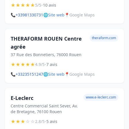
★
★
★
★
★
•
5/5
10 avis
📞
+33981330731
🌐
Site web
📍
Google Maps
THERAFORM ROUEN Centre
theraform.com
agrée
37 Rue des Bonnetiers, 76000 Rouen
★
★
★
★
★
•
4.9/5
7 avis
📞
+33235151247
🌐
Site web
📍
Google Maps
E-Leclerc
www.e-leclerc.com
Centre Commercial Saint Sever, Av.
de Bretagne, 76100 Rouen
★
★
★
☆
☆
•
2.8/5
5 avis