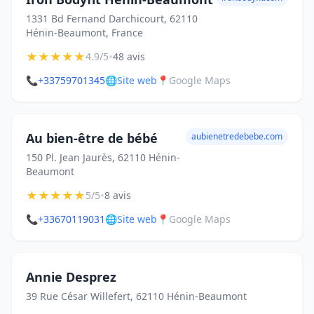
1331 Bd Fernand Darchicourt, 62110
Hénin-Beaumont, France
★
★
★
★
★
•
4.9/5
48 avis
📞
+33759701345
🌐
Site web
📍
Google Maps
Au bien-être de bébé
aubienetredebebe.com
150 Pl. Jean Jaurès, 62110 Hénin-
Beaumont
★
★
★
★
★
•
5/5
8 avis
📞
+33670119031
🌐
Site web
📍
Google Maps
Annie Desprez
39 Rue César Willefert, 62110 Hénin-Beaumont