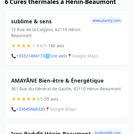
6 Cures thermales à Hénin-Beaumont
sublime & sens
www.planity.com
72 Rue de la Calypso, 62110 Hénin-
Beaumont
★
★
★
★
☆
•
4.6/5
180 avis
📞
+33321494173
🌐
Site web
📍
Google Maps
AMAYĀNE Bien-être & Énergétique
361 Rue du Général de Gaulle, 62110 Hénin-Beaumont
★
★
★
★
★
•
5/5
55 avis
📞
+33645668320
📍
Google Maps
Iron Bodyfit Hénin-Beaumont
ironbodyfit.com