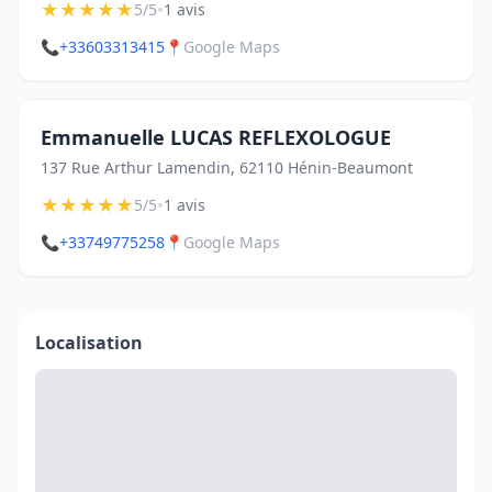
★
★
★
★
★
•
5/5
1 avis
📞
+33603313415
📍
Google Maps
Emmanuelle LUCAS REFLEXOLOGUE
137 Rue Arthur Lamendin, 62110 Hénin-Beaumont
★
★
★
★
★
•
5/5
1 avis
📞
+33749775258
📍
Google Maps
Localisation