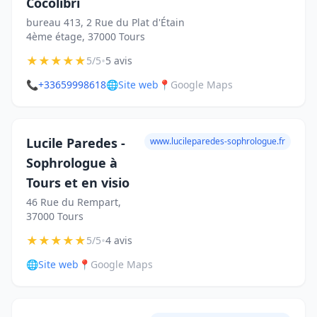
Cocolibri
bureau 413, 2 Rue du Plat d'Étain
4ème étage, 37000 Tours
★
★
★
★
★
•
5/5
5 avis
📞
+33659998618
🌐
Site web
📍
Google Maps
Lucile Paredes -
www.lucileparedes-sophrologue.fr
Sophrologue à
Tours et en visio
46 Rue du Rempart,
37000 Tours
★
★
★
★
★
•
5/5
4 avis
🌐
Site web
📍
Google Maps