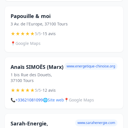
Papouille & moi
3 Av. de l'Europe, 37100 Tours
★
★
★
★
★
•
5/5
15 avis
📍
Google Maps
Anaïs SIMOËS (Marx)
www.energetique-chinoise.org
1 bis Rue des Douets,
37100 Tours
★
★
★
★
★
•
5/5
12 avis
📞
+33621081099
🌐
Site web
📍
Google Maps
Sarah-Energie,
www.sarahenergie.com