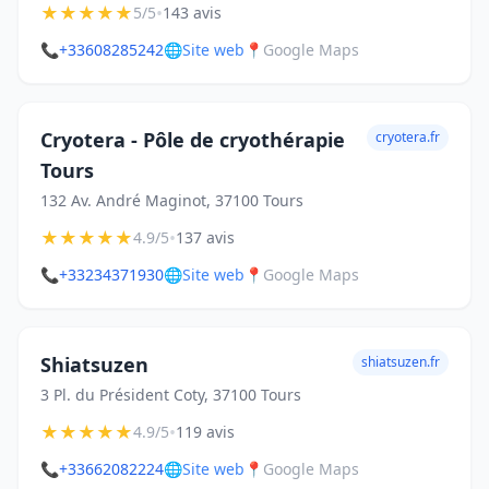
★
★
★
★
★
•
5/5
143 avis
📞
+33608285242
🌐
Site web
📍
Google Maps
Cryotera - Pôle de cryothérapie
cryotera.fr
Tours
132 Av. André Maginot, 37100 Tours
★
★
★
★
★
•
4.9/5
137 avis
📞
+33234371930
🌐
Site web
📍
Google Maps
Shiatsuzen
shiatsuzen.fr
3 Pl. du Président Coty, 37100 Tours
★
★
★
★
★
•
4.9/5
119 avis
📞
+33662082224
🌐
Site web
📍
Google Maps