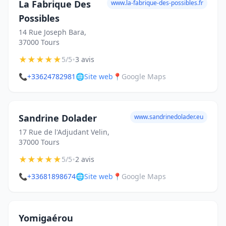
La Fabrique Des
www.la-fabrique-des-possibles.fr
Possibles
14 Rue Joseph Bara,
37000 Tours
★
★
★
★
★
•
5/5
3 avis
📞
+33624782981
🌐
Site web
📍
Google Maps
Sandrine Dolader
www.sandrinedolader.eu
17 Rue de l'Adjudant Velin,
37000 Tours
★
★
★
★
★
•
5/5
2 avis
📞
+33681898674
🌐
Site web
📍
Google Maps
Yomigaérou