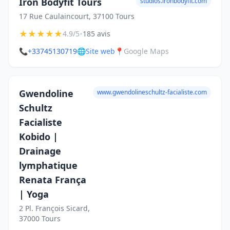
Iron Bodyfit Tours
studios.ironbodyfit.com
17 Rue Caulaincourt, 37100 Tours
★
★
★
★
★
•
4.9/5
185 avis
📞
+33745130719
🌐
Site web
📍
Google Maps
Gwendoline
www.gwendolineschultz-facialiste.com
Schultz
Facialiste
Kobido |
Drainage
lymphatique
Renata França
| Yoga
2 Pl. François Sicard,
37000 Tours