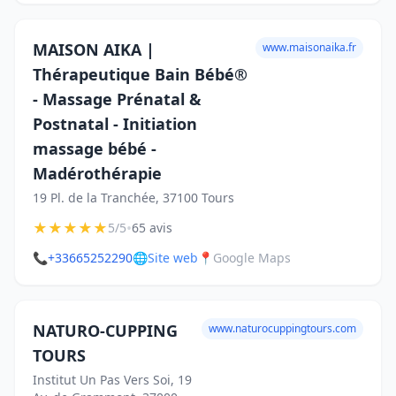
MAISON AIKA |
www.maisonaika.fr
Thérapeutique Bain Bébé®
- Massage Prénatal &
Postnatal - Initiation
massage bébé -
Madérothérapie
19 Pl. de la Tranchée, 37100 Tours
★
★
★
★
★
•
5/5
65 avis
📞
+33665252290
🌐
Site web
📍
Google Maps
NATURO-CUPPING
www.naturocuppingtours.com
TOURS
Institut Un Pas Vers Soi, 19