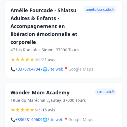
Amélie Fourcade - Shiatsu
ameliefourcade.fr
Adultes & Enfants -
Accompagnement en
libération émotionnelle et
corporelle
47 bis Rue Jules Simon, 37000 Tours
★
★
★
★
★
•
5/5
21 avis
📞
+33767647347
🌐
Site web
📍
Google Maps
Wonder Mom Academy
casatutti.fr
1Rue du Maréchal Lyautey, 37000 Tours
★
★
★
★
★
•
5/5
15 avis
📞
+33658149609
🌐
Site web
📍
Google Maps