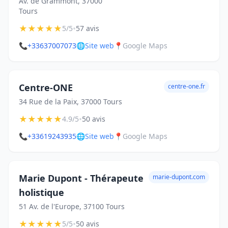
Av. de Grammont, 37000
Tours
★
★
★
★
★
•
5/5
57 avis
📞
+33637007073
🌐
Site web
📍
Google Maps
Centre-ONE
centre-one.fr
34 Rue de la Paix, 37000 Tours
★
★
★
★
★
•
4.9/5
50 avis
📞
+33619243935
🌐
Site web
📍
Google Maps
Marie Dupont - Thérapeute
marie-dupont.com
holistique
51 Av. de l'Europe, 37100 Tours
★
★
★
★
★
•
5/5
50 avis