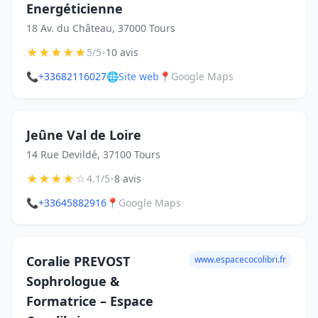
Energéticienne
18 Av. du Château, 37000 Tours
★
★
★
★
★
•
5/5
10 avis
📞
+33682116027
🌐
Site web
📍
Google Maps
Jeûne Val de Loire
14 Rue Devildé, 37100 Tours
★
★
★
★
☆
•
4.1/5
8 avis
📞
+33645882916
📍
Google Maps
Coralie PREVOST
www.espacecocolibri.fr
Sophrologue &
Formatrice – Espace