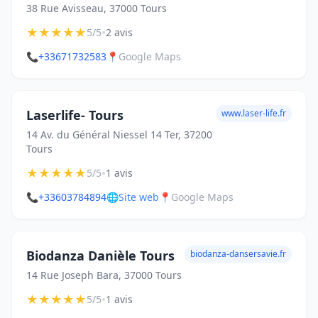
38 Rue Avisseau, 37000 Tours
★
★
★
★
★
•
5/5
2 avis
📞
+33671732583
📍
Google Maps
Laserlife- Tours
www.laser-life.fr
14 Av. du Général Niessel 14 Ter, 37200
Tours
★
★
★
★
★
•
5/5
1 avis
📞
+33603784894
🌐
Site web
📍
Google Maps
Biodanza Danièle Tours
biodanza-dansersavie.fr
14 Rue Joseph Bara, 37000 Tours
★
★
★
★
★
•
5/5
1 avis