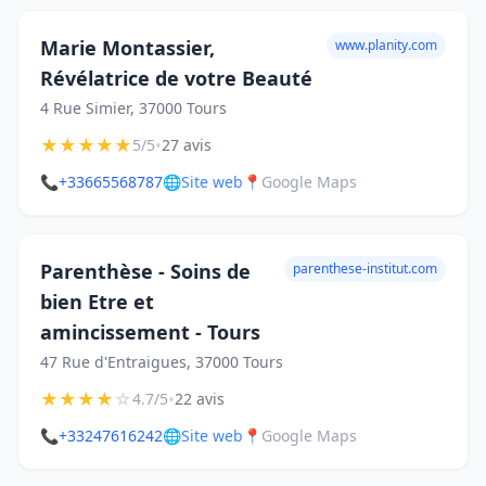
Marie Montassier,
www.planity.com
Révélatrice de votre Beauté
4 Rue Simier, 37000 Tours
★
★
★
★
★
•
5/5
27 avis
📞
+33665568787
🌐
Site web
📍
Google Maps
Parenthèse - Soins de
parenthese-institut.com
bien Etre et
amincissement - Tours
47 Rue d'Entraigues, 37000 Tours
★
★
★
★
☆
•
4.7/5
22 avis
📞
+33247616242
🌐
Site web
📍
Google Maps