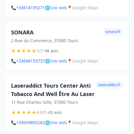
📞
+33618195271
🌐
Site web
📍
Google Maps
SONARA
sonara.fr
2 Rue du Commerce, 37000 Tours
★
★
★
★
★
•
5/5
48 avis
📞
+33698153737
🌐
Site web
📍
Google Maps
Laseraddict Tours Center Anti
laseraddict.fr
Tobacco And Well Être Au Laser
11 Rue Charles Gille, 37000 Tours
★
★
★
★
★
•
4.8/5
43 avis
📞
+33659892282
🌐
Site web
📍
Google Maps