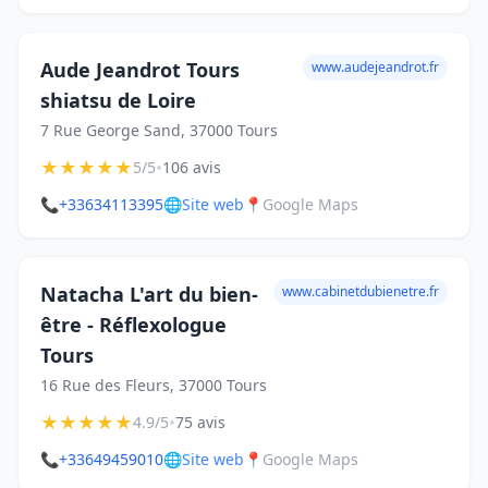
Aude Jeandrot Tours
www.audejeandrot.fr
shiatsu de Loire
7 Rue George Sand, 37000 Tours
★
★
★
★
★
•
5/5
106 avis
📞
+33634113395
🌐
Site web
📍
Google Maps
Natacha L'art du bien-
www.cabinetdubienetre.fr
être - Réflexologue
Tours
16 Rue des Fleurs, 37000 Tours
★
★
★
★
★
•
4.9/5
75 avis
📞
+33649459010
🌐
Site web
📍
Google Maps