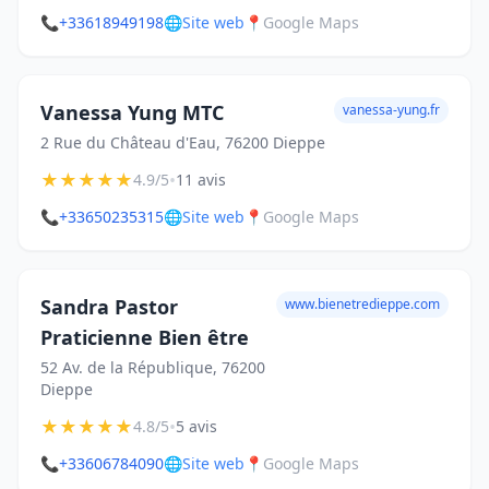
📞
+33618949198
🌐
Site web
📍
Google Maps
Vanessa Yung MTC
vanessa-yung.fr
2 Rue du Château d'Eau, 76200 Dieppe
★
★
★
★
★
•
4.9/5
11 avis
📞
+33650235315
🌐
Site web
📍
Google Maps
Sandra Pastor
www.bienetredieppe.com
Praticienne Bien être
52 Av. de la République, 76200
Dieppe
★
★
★
★
★
•
4.8/5
5 avis
📞
+33606784090
🌐
Site web
📍
Google Maps