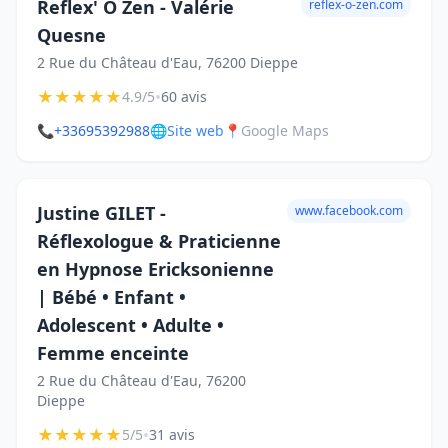
Reflex' Ô Zen - Valérie
reflex-o-zen.com
Quesne
2 Rue du Château d'Eau, 76200 Dieppe
★
★
★
★
★
•
4.9/5
60 avis
📞
+33695392988
🌐
Site web
📍
Google Maps
Justine GILET -
www.facebook.com
Réflexologue & Praticienne
en Hypnose Ericksonienne
| Bébé • Enfant •
Adolescent • Adulte •
Femme enceinte
2 Rue du Château d'Eau, 76200
Dieppe
★
★
★
★
★
•
5/5
31 avis