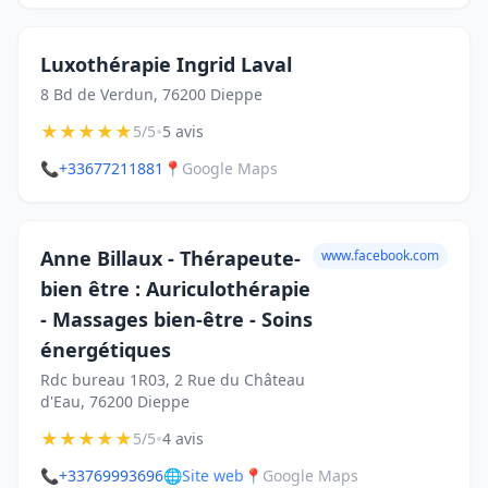
Luxothérapie Ingrid Laval
8 Bd de Verdun, 76200 Dieppe
★
★
★
★
★
•
5/5
5 avis
📞
+33677211881
📍
Google Maps
Anne Billaux - Thérapeute-
www.facebook.com
bien être : Auriculothérapie
- Massages bien-être - Soins
énergétiques
Rdc bureau 1R03, 2 Rue du Château
d'Eau, 76200 Dieppe
★
★
★
★
★
•
5/5
4 avis
📞
+33769993696
🌐
Site web
📍
Google Maps